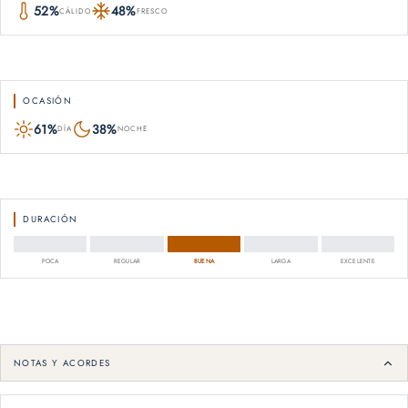
52%
48%
CÁLIDO
FRESCO
OCASIÓN
61%
38%
DÍA
NOCHE
DURACIÓN
POCA
REGULAR
BUENA
LARGA
EXCELENTE
NOTAS Y ACORDES