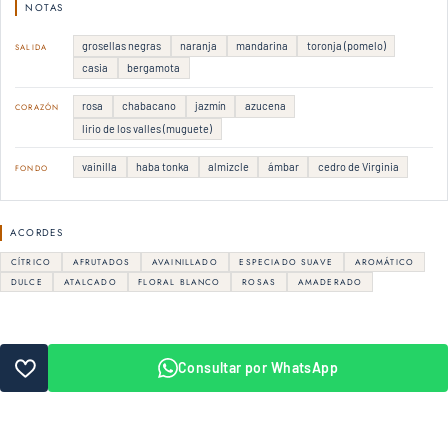
NOTAS
grosellas negras
naranja
mandarina
toronja (pomelo)
SALIDA
casia
bergamota
rosa
chabacano
jazmín
azucena
CORAZÓN
lirio de los valles (muguete)
vainilla
haba tonka
almizcle
ámbar
cedro de Virginia
FONDO
ACORDES
CÍTRICO
AFRUTADOS
AVAINILLADO
ESPECIADO SUAVE
AROMÁTICO
DULCE
ATALCADO
FLORAL BLANCO
ROSAS
AMADERADO
Consultar por WhatsApp