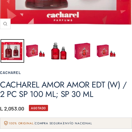
Zoom
CACHAREL
CACHAREL AMOR AMOR EDT (W) /
2 PC SP 100 ML; SP 30 ML
Precio
L 2,053.00
AGOTADO
de
100% ORIGINAL
COMPRA SEGURA
ENVÍO NACIONAL
venta