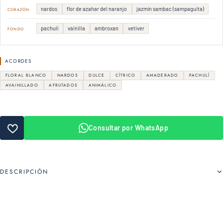
nardos
flor de azahar del naranjo
jazmín sambac (sampaguita)
CORAZÓN
pachulí
vainilla
ambroxan
vetiver
FONDO
ACORDES
FLORAL BLANCO
NARDOS
DULCE
CÍTRICO
AMADERADO
PACHULÍ
AVAINILLADO
AFRUTADOS
ANIMÁLICO
Consultar por WhatsApp
DESCRIPCIÓN