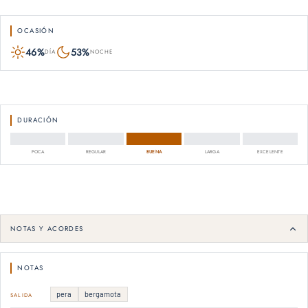
OCASIÓN
46%
53%
DÍA
NOCHE
DURACIÓN
POCA
REGULAR
BUENA
LARGA
EXCELENTE
NOTAS Y ACORDES
NOTAS
pera
bergamota
SALIDA