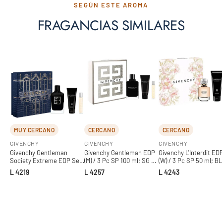
SEGÚN ESTE AROMA
FRAGANCIAS SIMILARES
MUY CERCANO
CERCANO
CERCANO
GIVENCHY
GIVENCHY
GIVENCHY
Givenchy Gentleman
Givenchy Gentleman EDP
Givenchy L'Interdit ED
Society Extreme EDP Set
(M) / 3 Pc SP 100 ml; SG 75
(W) / 3 Pc SP 50 ml; BL
(M) / 100 ml
ml; SP 12.5 ml
ml; Lipstick
L 4219
L 4257
L 4243