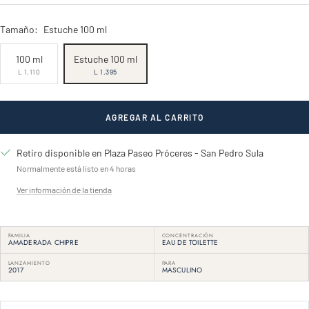
Tamaño:
Estuche 100 ml
100 ml
Estuche 100 ml
L 1,110
L 1,395
AGREGAR AL CARRITO
Retiro disponible en Plaza Paseo Próceres - San Pedro Sula
Normalmente está listo en 4 horas
Ver información de la tienda
FAMILIA
CONCENTRACIÓN
AMADERADA CHIPRE
EAU DE TOILETTE
LANZAMIENTO
PARA
2017
MASCULINO