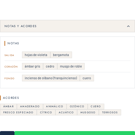
NOTAS Y ACORDES
NOTAS
hojas de violeta
bergamota
SALIDA
ámbar gris
cedro
musgo de roble
CORAZÓN
incienso de olíbano (franquincienso)
cuero
FONDO
ACORDES
ÁMBAR
AMADERADO
ANIMÁLICO
OZÓNICO
CUERO
FRESCO ESPECIADO
CÍTRICO
ACUÁTICO
MUSGOSO
TERROSOS