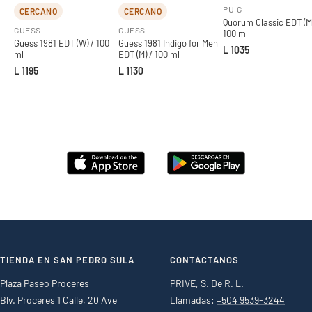
PUIG
CERCANO
CERCANO
Quorum Classic EDT (M)
GUESS
GUESS
100 ml
Guess 1981 EDT (W) / 100
Guess 1981 Indigo for Men
L 1035
ml
EDT (M) / 100 ml
L 1195
L 1130
TIENDA EN SAN PEDRO SULA
CONTÁCTANOS
Plaza Paseo Proceres
PRIVE, S. De R. L.
Blv. Proceres 1 Calle, 20 Ave
Llamadas:
+504 9539-3244