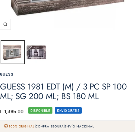
Zoom
GUESS
GUESS 1981 EDT (M) / 3 PC SP 100
ML; SG 200 ML; BS 180 ML
Precio
L 1,395.00
DISPONIBLE
ENVÍO GRATIS
de
100% ORIGINAL
COMPRA SEGURA
ENVÍO NACIONAL
venta