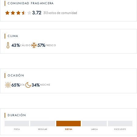
COMUNIDAD FRAGANCERA
3.72
313 votos de comunidad
CLIMA
43%
57%
CÁLIDO
FRESCO
OCASIÓN
65%
34%
DÍA
NOCHE
DURACIÓN
POCA
REGULAR
BUENA
LARGA
EXCELENTE