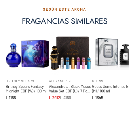
SEGÚN ESTE AROMA
FRAGANCIAS SIMILARES
BRITNEY SPEARS
ALEXANDRE J.
GUESS
Britney Spears Fantasy
Alexandre J. Black Muscs
Guess Uomo Intenso 
Midnight EDP (W) / 100 ml
Value Set EDP (U) / 7 Pc
(M) / 100 ml
SP 100ml; SP 8 ml x6
L 1155
L 2912
L 4160
L 1345