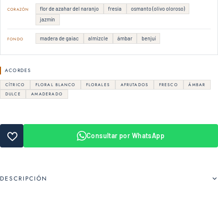
flor de azahar del naranjo
fresia
osmanto (olivo oloroso)
CORAZÓN
jazmín
madera de gaiac
almizcle
ámbar
benjuí
FONDO
ACORDES
CÍTRICO
FLORAL BLANCO
FLORALES
AFRUTADOS
FRESCO
ÁMBAR
DULCE
AMADERADO
Consultar por WhatsApp
DESCRIPCIÓN