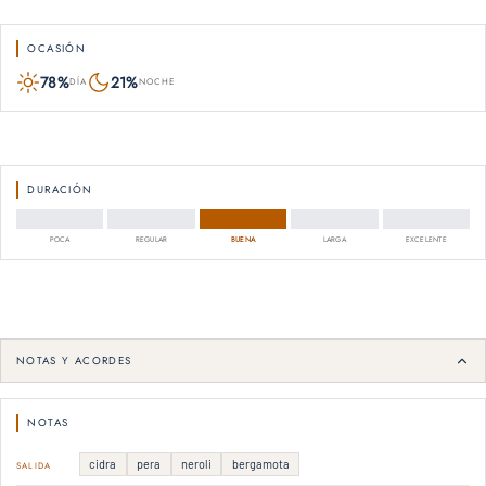
OCASIÓN
78%
21%
DÍA
NOCHE
DURACIÓN
POCA
REGULAR
BUENA
LARGA
EXCELENTE
NOTAS Y ACORDES
NOTAS
cidra
pera
neroli
bergamota
SALIDA