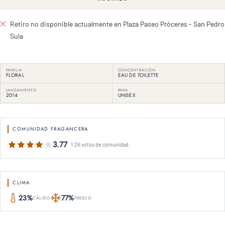
Retiro no disponible actualmente en Plaza Paseo Próceres - San Pedro
Sula
FAMILIA
CONCENTRACIÓN
FLORAL
EAU DE TOILETTE
LANZAMIENTO
PARA
2014
UNISEX
COMUNIDAD FRAGANCERA
3.77
1.2K votos de comunidad
CLIMA
23%
77%
CÁLIDO
FRESCO