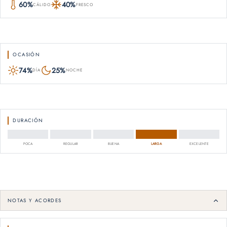
60%
40%
CÁLIDO
FRESCO
OCASIÓN
74%
25%
DÍA
NOCHE
DURACIÓN
POCA
REGULAR
BUENA
LARGA
EXCELENTE
NOTAS Y ACORDES