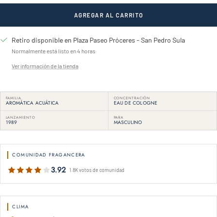
AGREGAR AL CARRITO
Retiro disponible en Plaza Paseo Próceres - San Pedro Sula
Normalmente está listo en 4 horas
Ver información de la tienda
FAMILIA
CONCENTRACIÓN
AROMÁTICA ACUÁTICA
EAU DE COLOGNE
LANZAMIENTO
PARA
1989
MASCULINO
COMUNIDAD FRAGANCERA
3.92
1.8K votos de comunidad
CLIMA