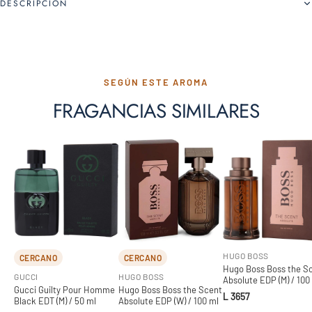
DESCRIPCIÓN
SEGÚN ESTE AROMA
FRAGANCIAS SIMILARES
HUGO BOSS
CERCANO
CERCANO
Hugo Boss Boss the S
GUCCI
HUGO BOSS
Absolute EDP (M) / 100
Gucci Guilty Pour Homme
Hugo Boss Boss the Scent
L 3657
Black EDT (M) / 50 ml
Absolute EDP (W) / 100 ml