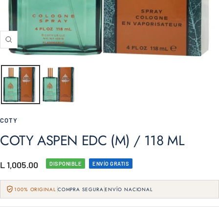
Zoom
COTY
COTY ASPEN EDC (M) / 118 ML
Precio
L 1,005.00
DISPONIBLE
ENVÍO GRATIS
de
100% ORIGINAL
COMPRA SEGURA
ENVÍO NACIONAL
venta