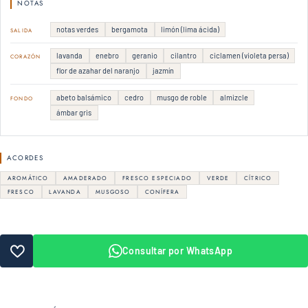
NOTAS
notas verdes
bergamota
limón (lima ácida)
SALIDA
lavanda
enebro
geranio
cilantro
ciclamen (violeta persa)
CORAZÓN
flor de azahar del naranjo
jazmín
abeto balsámico
cedro
musgo de roble
almizcle
FONDO
ámbar gris
ACORDES
AROMÁTICO
AMADERADO
FRESCO ESPECIADO
VERDE
CÍTRICO
FRESCO
LAVANDA
MUSGOSO
CONÍFERA
Consultar por WhatsApp