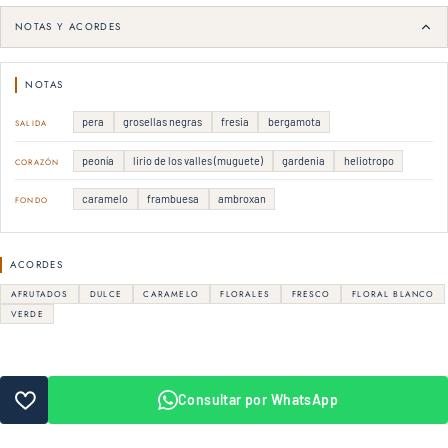
NOTAS Y ACORDES
NOTAS
pera
grosellas negras
fresia
bergamota
SALIDA
peonía
lirio de los valles (muguete)
gardenia
heliotropo
CORAZÓN
caramelo
frambuesa
ambroxan
FONDO
ACORDES
AFRUTADOS
DULCE
CARAMELO
FLORALES
FRESCO
FLORAL BLANCO
VERDE
Consultar por WhatsApp