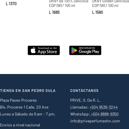
DKNY Be 100% Delicious
DKNY Golden Delicious
L 1370
EDP (W) / 100 ml
EDP (W) / 100 ml
L 1685
L 1580
TIENDA EN SAN PEDRO SULA
CONTÁCTANOS
Plaza Paseo Proceres
PRIVE, S. De R. L.
Blv. Proceres 1 Calle, 20 Ave
Llamadas:
+504 9539-3244
Lunes a Sábado de 9 am - 7 pm.
WhatsApp:
+504 8888-9350
info@priveperfumeshn.com
Envios a nivel nacional