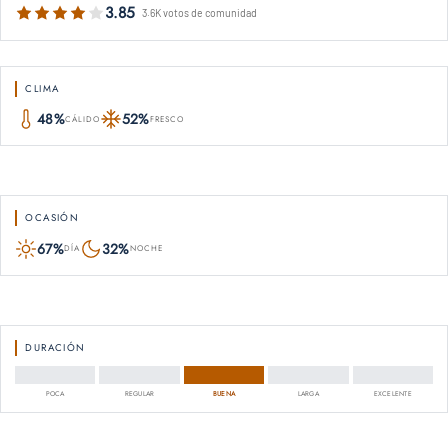
3.85
3.6K votos de comunidad
CLIMA
48%
52%
CÁLIDO
FRESCO
OCASIÓN
67%
32%
DÍA
NOCHE
DURACIÓN
POCA
REGULAR
BUENA
LARGA
EXCELENTE