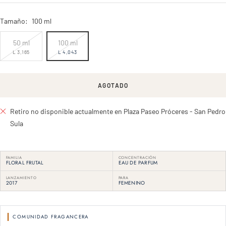
Tamaño:
100 ml
50 ml
100 ml
L 3,165
L 4,043
AGOTADO
Retiro no disponible actualmente en Plaza Paseo Próceres - San Pedro
Sula
FAMILIA
CONCENTRACIÓN
FLORAL FRUTAL
EAU DE PARFUM
LANZAMIENTO
PARA
2017
FEMENINO
COMUNIDAD FRAGANCERA