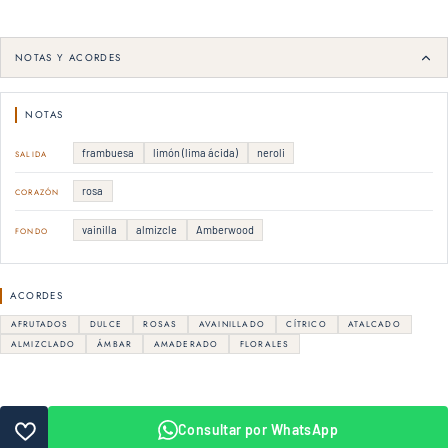
NOTAS Y ACORDES
NOTAS
frambuesa
limón (lima ácida)
neroli
SALIDA
rosa
CORAZÓN
vainilla
almizcle
Amberwood
FONDO
ACORDES
AFRUTADOS
DULCE
ROSAS
AVAINILLADO
CÍTRICO
ATALCADO
ALMIZCLADO
ÁMBAR
AMADERADO
FLORALES
Consultar por WhatsApp