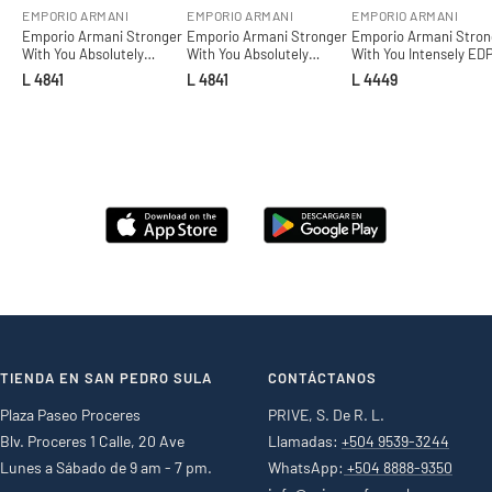
EMPORIO ARMANI
EMPORIO ARMANI
EMPORIO ARMANI
Emporio Armani Stronger
Emporio Armani Stronger
Emporio Armani Stron
With You Absolutely
With You Absolutely
With You Intensely EDP
Parfum (M) / 100 ml UL
Parfum (M) / 100 ml
/ 100 ml
L 4841
L 4841
L 4449
TIENDA EN SAN PEDRO SULA
CONTÁCTANOS
Plaza Paseo Proceres
PRIVE, S. De R. L.
Blv. Proceres 1 Calle, 20 Ave
Llamadas:
+504 9539-3244
Lunes a Sábado de 9 am - 7 pm.
WhatsApp:
+504 8888-9350