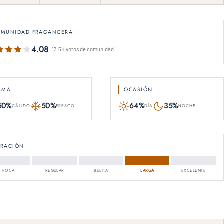
OMUNIDAD FRAGANCERA
4.08
13.5K votos de comunidad
IMA
OCASIÓN
50%
50%
64%
35%
CÁLIDO
FRESCO
DÍA
NOCHE
URACIÓN
POCA
REGULAR
BUENA
LARGA
EXCELENTE