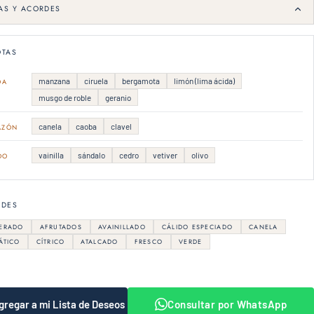
AS Y ACORDES
TAS
manzana
ciruela
bergamota
limón (lima ácida)
DA
musgo de roble
geranio
canela
caoba
clavel
AZÓN
vainilla
sándalo
cedro
vetiver
olivo
DO
RDES
ERADO
AFRUTADOS
AVAINILLADO
CÁLIDO ESPECIADO
CANELA
ÁTICO
CÍTRICO
ATALCADO
FRESCO
VERDE
gregar a mi Lista de Deseos
Consultar por WhatsApp