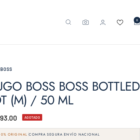
0
 BOSS
UGO BOSS BOSS BOTTLED
T (M) / 50 ML
io
193.00
AGOTADO
00% ORIGINAL
COMPRA SEGURA
ENVÍO NACIONAL