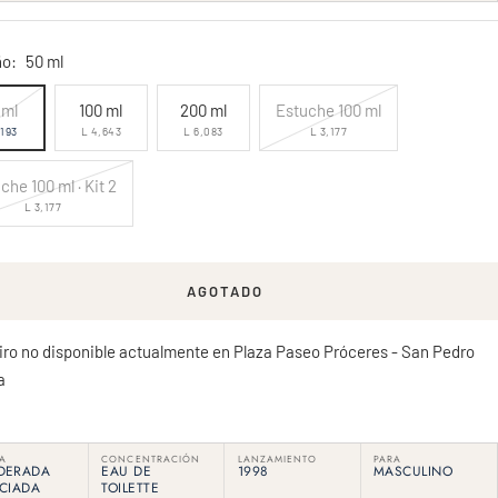
a
o:
50 ml
 ml
100 ml
200 ml
Estuche 100 ml
,193
L 4,643
L 6,083
L 3,177
che 100 ml · Kit 2
L 3,177
AGOTADO
iro no disponible actualmente en Plaza Paseo Próceres - San Pedro
a
IA
CONCENTRACIÓN
LANZAMIENTO
PARA
DERADA
EAU DE
1998
MASCULINO
CIADA
TOILETTE