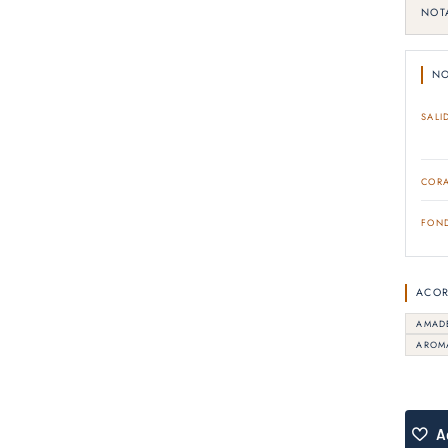
NOT
NO
SALI
COR
FON
ACO
AMAD
AROM
A