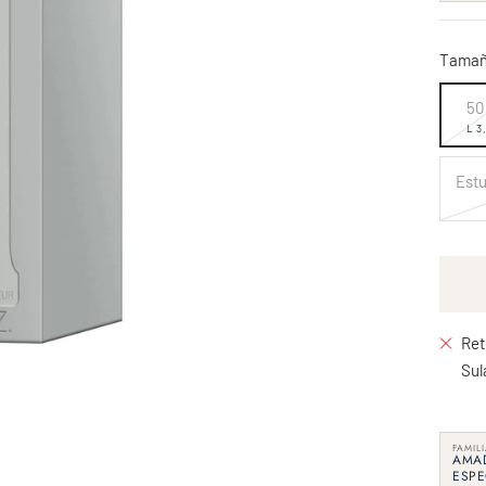
vent
Tamañ
50
L 3
Estu
Ret
Sul
FAMIL
AMA
ESPE