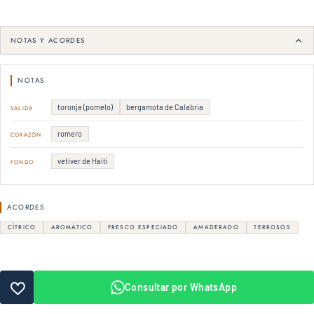
NOTAS Y ACORDES
NOTAS
toronja (pomelo)
bergamota de Calabria
SALIDA
romero
CORAZÓN
vetiver de Haití
FONDO
ACORDES
CÍTRICO
AROMÁTICO
FRESCO ESPECIADO
AMADERADO
TERROSOS
Consultar por WhatsApp