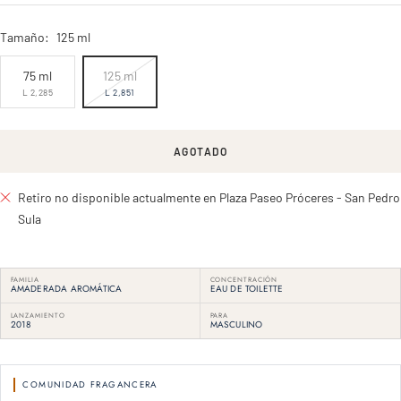
Tamaño:
125 ml
75 ml
125 ml
L 2,285
L 2,851
AGOTADO
Retiro no disponible actualmente en Plaza Paseo Próceres - San Pedro
Sula
FAMILIA
CONCENTRACIÓN
AMADERADA AROMÁTICA
EAU DE TOILETTE
LANZAMIENTO
PARA
2018
MASCULINO
COMUNIDAD FRAGANCERA