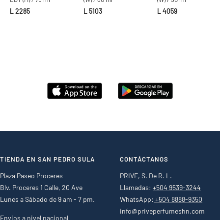
L 2285
L 5103
L 4059
TIENDA EN SAN PEDRO SULA
CONTÁCTANOS
Plaza Paseo Proceres
PRIVE, S. De R. L.
Blv. Proceres 1 Calle, 20 Ave
Llamadas:
+504 9539-3244
Lunes a Sábado de 9 am - 7 pm.
WhatsApp:
+504 8888-9350
info@priveperfumeshn.com
Envios a nivel nacional