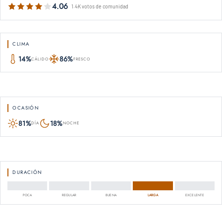
4.06
1.4K votos de comunidad
CLIMA
14%
86%
CÁLIDO
FRESCO
OCASIÓN
81%
18%
DÍA
NOCHE
DURACIÓN
POCA
REGULAR
BUENA
LARGA
EXCELENTE