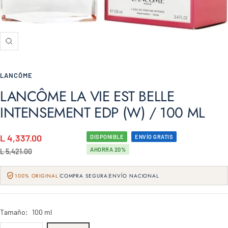
Zoom
LANCÔME
LANCÔME LA VIE EST BELLE
INTENSEMENT EDP (W) / 100 ML
Precio
L 4,337.00
DISPONIBLE
ENVÍO GRATIS
AHORRA 20%
Precio
de
L 5,421.00
normal
venta
100% ORIGINAL
COMPRA SEGURA
ENVÍO NACIONAL
Tamaño:
100 ml