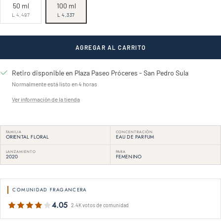
50 ml
100 ml
L 4,497
L 4,337
AGREGAR AL CARRITO
Retiro disponible en Plaza Paseo Próceres - San Pedro Sula
Normalmente está listo en 4 horas
Ver información de la tienda
FAMILIA
CONCENTRACIÓN
ORIENTAL FLORAL
EAU DE PARFUM
LANZAMIENTO
PARA
2020
FEMENINO
COMUNIDAD FRAGANCERA
4.05
2.4K votos de comunidad