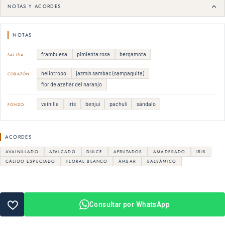
NOTAS Y ACORDES
NOTAS
frambuesa
pimienta rosa
bergamota
SALIDA
heliotropo
jazmín sambac (sampaguita)
CORAZÓN
flor de azahar del naranjo
vainilla
iris
benjuí
pachulí
sándalo
FONDO
ACORDES
AVAINILLADO
ATALCADO
DULCE
AFRUTADOS
AMADERADO
IRIS
CÁLIDO ESPECIADO
FLORAL BLANCO
ÁMBAR
BALSÁMICO
Consultar por WhatsApp