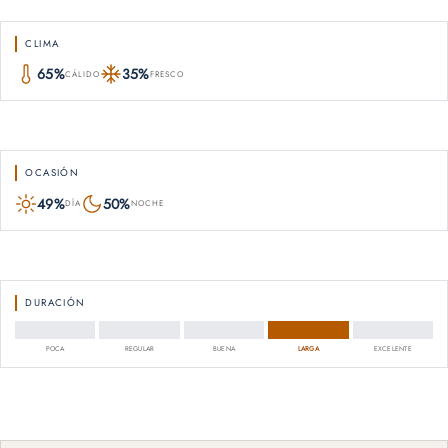
CLIMA
65%
35%
CÁLIDO
FRESCO
OCASIÓN
49%
50%
DÍA
NOCHE
DURACIÓN
POCA
REGULAR
BUENA
LARGA
EXCELENTE