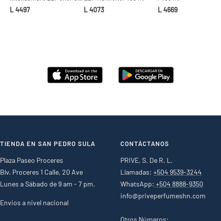
ml
L 4497
L 4073
L 4669
TIENDA EN SAN PEDRO SULA
CONTÁCTANOS
Plaza Paseo Proceres
PRIVE, S. De R. L.
Blv. Proceres 1 Calle, 20 Ave
Llamadas:
+504 9539-3244
Lunes a Sábado de 9 am - 7 pm.
WhatsApp:
+504 8888-9350
info@priveperfumeshn.com
Envios a nivel nacional
Otros Números: