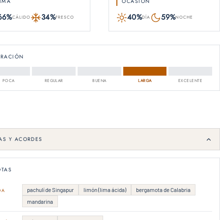
IMA
OCASIÓN
66%
34%
40%
59%
CÁLIDO
FRESCO
DÍA
NOCHE
URACIÓN
POCA
REGULAR
BUENA
LARGA
EXCELENTE
AS Y ACORDES
TAS
pachulí de Singapur
limón (lima ácida)
bergamota de Calabria
DA
mandarina