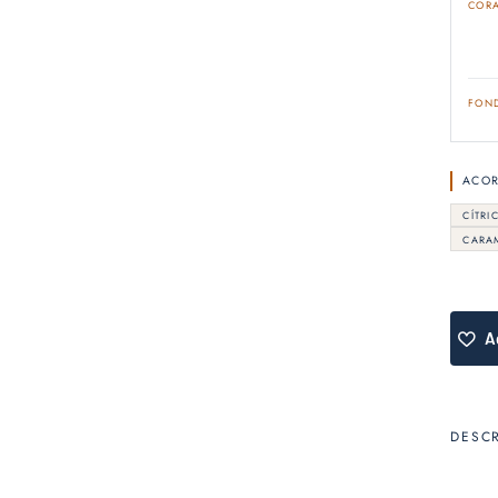
COR
FON
ACO
CÍTRI
CARA
A
DESC