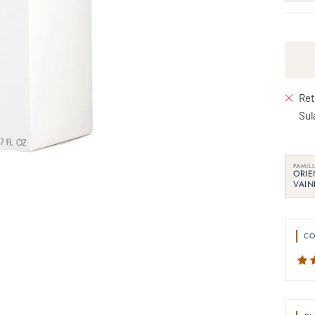
vent
Ret
Sul
FAMIL
ORIE
VAIN
C