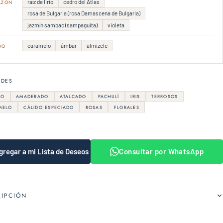
raíz de lirio
cedro del Atlas
AZÓN
rosa de Bulgaria (rosa Damascena de Bulgaria)
jazmín sambac (sampaguita)
violeta
caramelo
ámbar
almizcle
DO
RDES
CO
AMADERADO
ATALCADO
PACHULÍ
IRIS
TERROSOS
MELO
CÁLIDO ESPECIADO
ROSAS
FLORALES
gregar a mi Lista de Deseos
Consultar por WhatsApp
RIPCIÓN