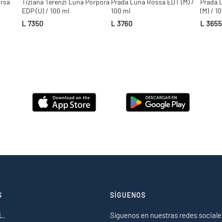
Ursa
Tiziana Terenzi Luna Porpora
Prada Luna Rossa EDT (M) /
Prada 
EDP (U) / 100 ml
100 ml
(M) / 1
L 7350
L 3760
L 3655
S
SÍGUENOS
L.
Síguenos en nuestras redes sociale