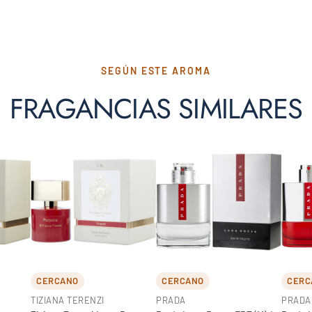
SEGÚN ESTE AROMA
FRAGANCIAS SIMILARES
CERCANO
CERCANO
CERC
TIZIANA TERENZI
PRADA
PRADA