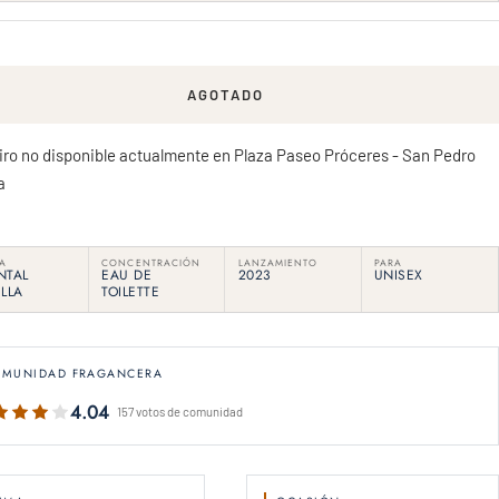
a
AGOTADO
iro no disponible actualmente en Plaza Paseo Próceres - San Pedro
a
IA
CONCENTRACIÓN
LANZAMIENTO
PARA
NTAL
EAU DE
2023
UNISEX
ILLA
TOILETTE
OMUNIDAD FRAGANCERA
4.04
157 votos de comunidad