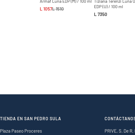
Armaf Luna EDP (M) / 100 ml
Tiziana Terenzi Luna 
EDP (U) / 100 ml
L 1057
L 1510
L 7350
TIENDA EN SAN PEDRO SULA
CONTÁCTANO
Plaza Paseo Proceres
PRIVE, S. De R. 