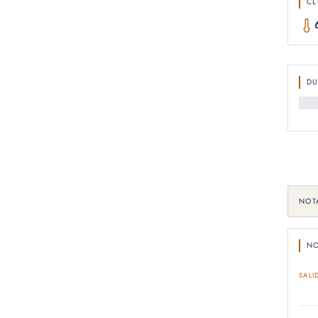
CL
D
NOT
NO
SALI