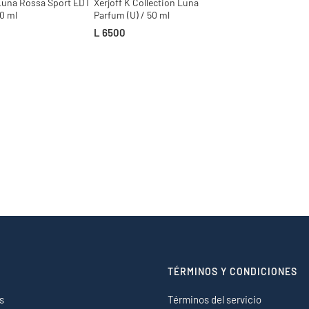
Luna Rossa Sport EDT
Xerjoff K Collection Luna
00 ml
Parfum (U) / 50 ml
L 6500
TÉRMINOS Y CONDICIONES
s
Términos del servicio