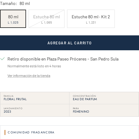
Tamaño:
80 ml
80 ml
Estuche 80 ml
Estuche 80 ml · Kit 2
L 1,025
L 1,065
L 1,231
AGREGAR AL CARRITO
Retiro disponible en Plaza Paseo Próceres - San Pedro Sula
Normalmente está listo en 4 horas
Ver información de la tienda
FAMILIA
CONCENTRACIÓN
FLORAL FRUTAL
EAU DE PARFUM
LANZAMIENTO
PARA
2023
FEMENINO
COMUNIDAD FRAGANCERA