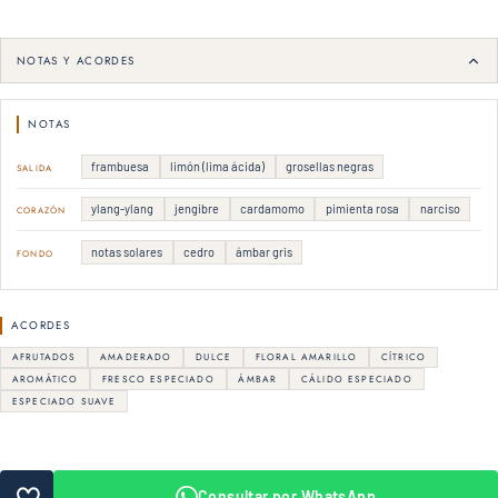
NOTAS Y ACORDES
NOTAS
frambuesa
limón (lima ácida)
grosellas negras
SALIDA
ylang-ylang
jengibre
cardamomo
pimienta rosa
narciso
CORAZÓN
notas solares
cedro
ámbar gris
FONDO
ACORDES
AFRUTADOS
AMADERADO
DULCE
FLORAL AMARILLO
CÍTRICO
AROMÁTICO
FRESCO ESPECIADO
ÁMBAR
CÁLIDO ESPECIADO
ESPECIADO SUAVE
Consultar por WhatsApp