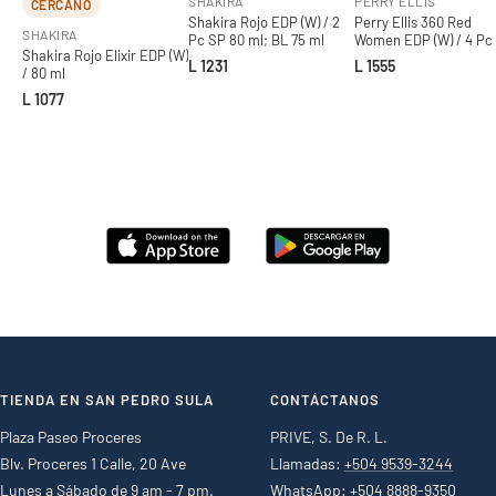
SHAKIRA
PERRY ELLIS
CERCANO
Shakira Rojo EDP (W) / 2
Perry Ellis 360 Red
SHAKIRA
Pc SP 80 ml; BL 75 ml
Women EDP (W) / 4 Pc
Shakira Rojo Elixir EDP (W)
100 ml; BS 118 ml; SG 
L 1231
L 1555
/ 80 ml
ml; Mini
L 1077
TIENDA EN SAN PEDRO SULA
CONTÁCTANOS
Plaza Paseo Proceres
PRIVE, S. De R. L.
Blv. Proceres 1 Calle, 20 Ave
Llamadas:
+504 9539-3244
Lunes a Sábado de 9 am - 7 pm.
WhatsApp:
+504 8888-9350