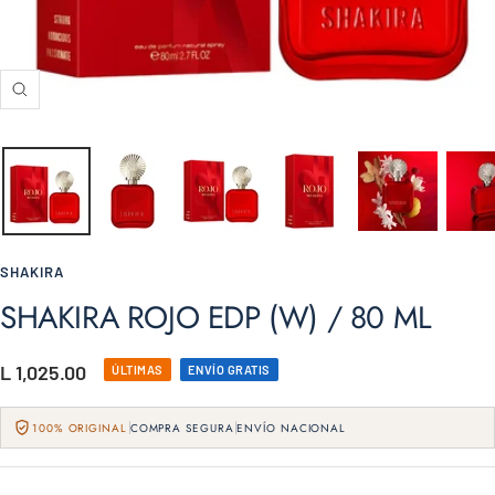
Zoom
SHAKIRA
SHAKIRA ROJO EDP (W) / 80 ML
Precio
L 1,025.00
ÚLTIMAS
ENVÍO GRATIS
de
100% ORIGINAL
COMPRA SEGURA
ENVÍO NACIONAL
venta