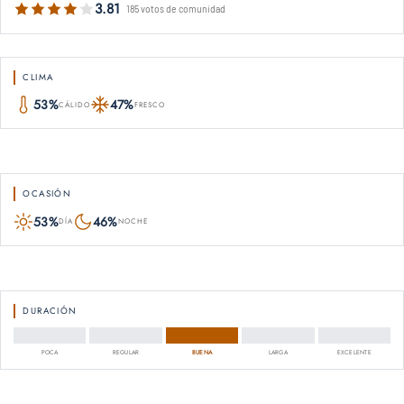
3.81
185 votos de comunidad
CLIMA
53%
47%
CÁLIDO
FRESCO
OCASIÓN
53%
46%
DÍA
NOCHE
DURACIÓN
POCA
REGULAR
BUENA
LARGA
EXCELENTE