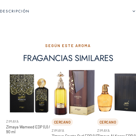
DESCRIPCIÓN
SEGÚN ESTE AROMA
FRAGANCIAS SIMILARES
ZIMAYA
CERCANO
CERCANO
Zimaya Wameed EDP (U) /
ZIMAYA
ZIMAYA
90 ml
Zimaya Crysta Oud EDP (U)
Zimaya Al Kaser EDP (U