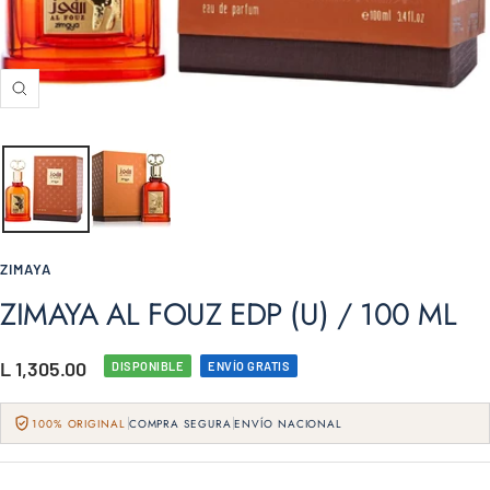
Zoom
ZIMAYA
ZIMAYA AL FOUZ EDP (U) / 100 ML
Precio
L 1,305.00
DISPONIBLE
ENVÍO GRATIS
de
100% ORIGINAL
COMPRA SEGURA
ENVÍO NACIONAL
venta