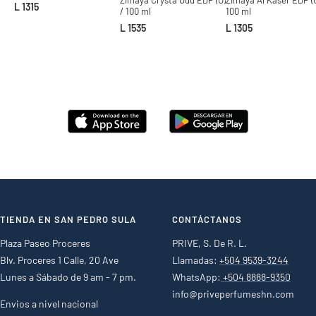
L 1315
/ 100 ml
100 ml
L 1535
L 1305
TIENDA EN SAN PEDRO SULA
CONTÁCTANOS
Plaza Paseo Proceres
PRIVE, S. De R. L.
Blv. Proceres 1 Calle, 20 Ave
Llamadas:
+504 9539-3244
Lunes a Sábado de 9 am - 7 pm.
WhatsApp:
+504 8888-9350
info@priveperfumeshn.com
Envios a nivel nacional