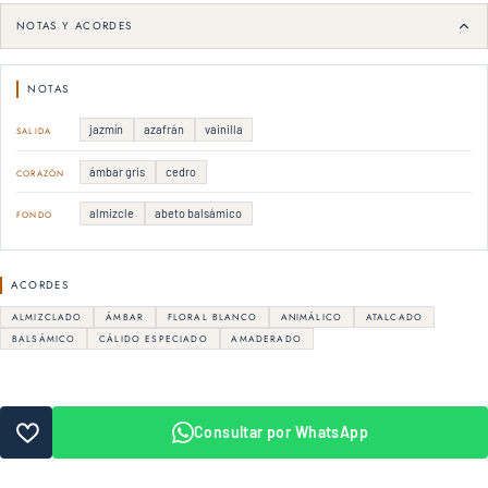
NOTAS Y ACORDES
NOTAS
jazmín
azafrán
vainilla
SALIDA
ámbar gris
cedro
CORAZÓN
almizcle
abeto balsámico
FONDO
ACORDES
ALMIZCLADO
ÁMBAR
FLORAL BLANCO
ANIMÁLICO
ATALCADO
BALSÁMICO
CÁLIDO ESPECIADO
AMADERADO
Consultar por WhatsApp