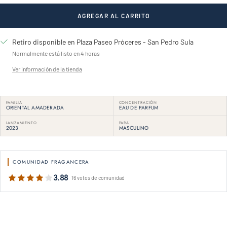
AGREGAR AL CARRITO
Retiro disponible en Plaza Paseo Próceres - San Pedro Sula
Normalmente está listo en 4 horas
Ver información de la tienda
FAMILIA
CONCENTRACIÓN
ORIENTAL AMADERADA
EAU DE PARFUM
LANZAMIENTO
PARA
2023
MASCULINO
COMUNIDAD FRAGANCERA
3.88
16 votos de comunidad