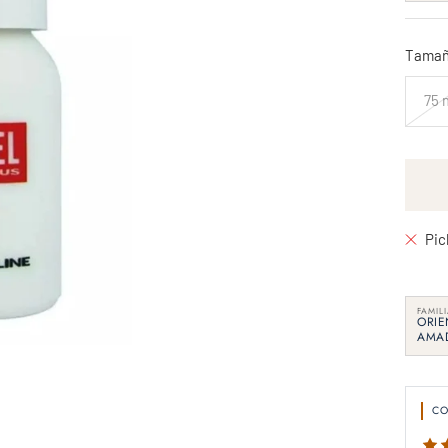
Tamañ
75 
Pic
FAMIL
ORIE
AMA
C