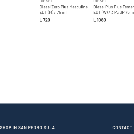
DIESEL
DIESEL
Diesel Zero Plus Masculine
Diesel Plus Plus Feme
EDT (M) / 75 ml
EDT (W) / 3 Pc SP 75 m
100 ml; SP 30 ml
L 720
L 1080
SHOP IN SAN PEDRO SULA
CONTACT 