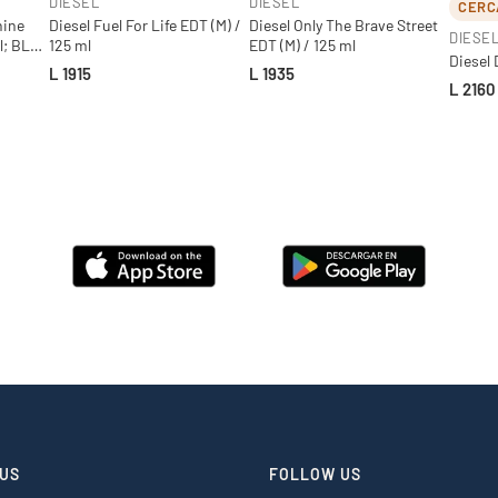
DIESEL
DIESEL
CERC
nine
Diesel Fuel For Life EDT (M) /
Diesel Only The Brave Street
DIESE
l; BL
125 ml
EDT (M) / 125 ml
Diesel 
L 1915
L 1935
L 2160
US
FOLLOW US