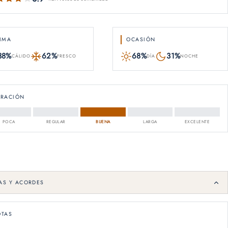
IMA
OCASIÓN
38%
62%
68%
31%
CÁLIDO
FRESCO
DÍA
NOCHE
URACIÓN
POCA
REGULAR
BUENA
LARGA
EXCELENTE
AS Y ACORDES
TAS