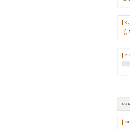
CL
D
NOT
NO