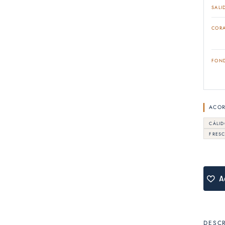
SALI
COR
FON
ACO
CÁLID
FRES
A
DESC