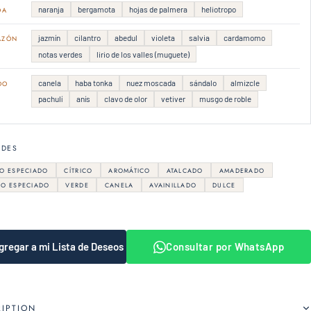
naranja
bergamota
hojas de palmera
heliotropo
DA
jazmín
cilantro
abedul
violeta
salvia
cardamomo
AZÓN
notas verdes
lirio de los valles (muguete)
canela
haba tonka
nuez moscada
sándalo
almizcle
DO
pachulí
anís
clavo de olor
vetiver
musgo de roble
RDES
O ESPECIADO
CÍTRICO
AROMÁTICO
ATALCADO
AMADERADO
CO ESPECIADO
VERDE
CANELA
AVAINILLADO
DULCE
gregar a mi Lista de Deseos
Consultar por WhatsApp
RIPTION