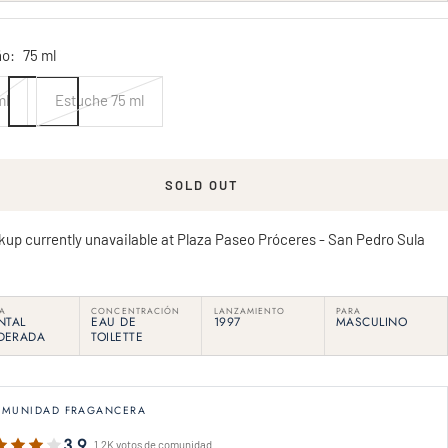
o:
75 ml
ml
Estuche 75 ml
SOLD OUT
kup currently unavailable at Plaza Paseo Próceres - San Pedro Sula
IA
CONCENTRACIÓN
LANZAMIENTO
PARA
NTAL
EAU DE
1997
MASCULINO
DERADA
TOILETTE
OMUNIDAD FRAGANCERA
3.9
1.2K votos de comunidad